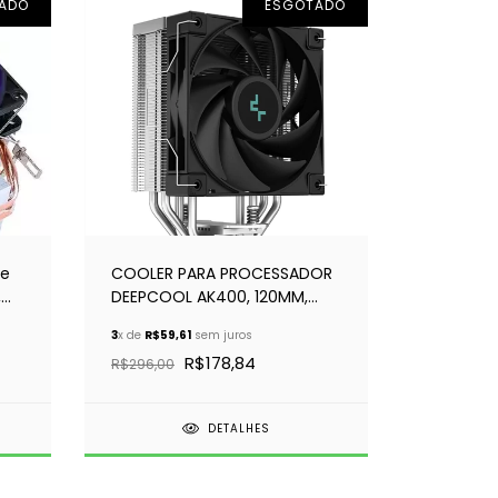
ADO
ESGOTADO
de
COOLER PARA PROCESSADOR
,
DEEPCOOL AK400, 120MM,
5-
INTEL-AMD
3
x de
R$59,61
sem juros
R$178,84
R$296,00
DETALHES