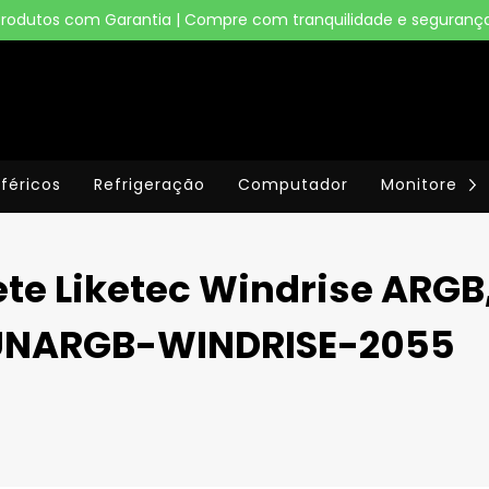
Produtos com Garantia | Compre com tranquilidade e segurança
iféricos
Refrigeração
Computador
Monitores
te Liketec Windrise ARGB
-UNARGB-WINDRISE-2055