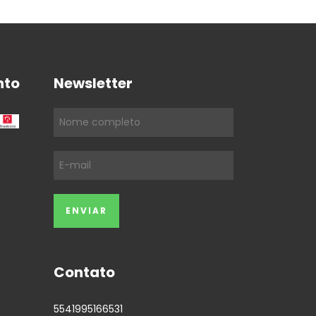
nto
Newsletter
Contato
5541995166531