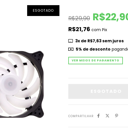
ESGOTADO
R$22,9
R$29,90
R$21,76
com
Pix
3
x de
R$7,63
sem juros
5% de desconto
pagando
VER MEIOS DE PAGAMENTO
COMPARTILHAR