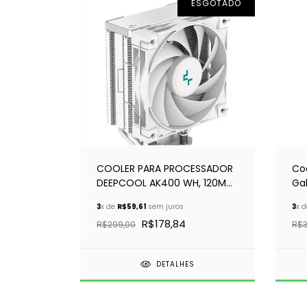
ESGOTADO
COOLER PARA PROCESSADOR
Coo
DEEPCOOL AK400 WH, 120MM,
Ga
BRANCO, R-AK400-WHNNMN-
12
3
x de
R$59,61
sem juros
3
x 
G-1
R$178,84
R$299,00
R$3
DETALHES