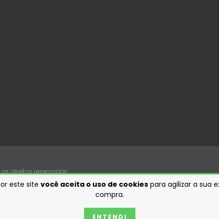
os direitos reservados.
or este site
você aceita o uso de cookies
para agilizar a sua 
compra.
ENTENDI