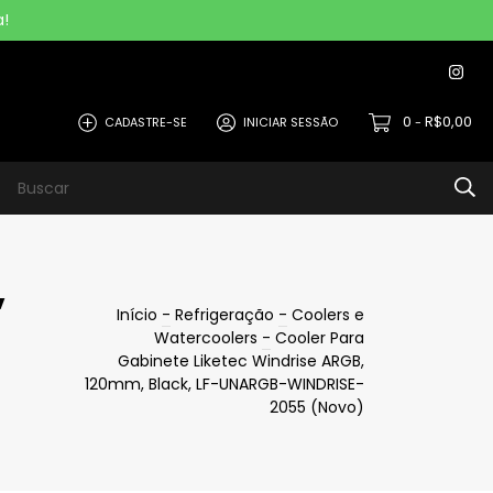
!
0
R$0,00
CADASTRE-SE
INICIAR SESSÃO
-
Relógio / SmartWatch
Celular / Tablet
Openbox
,
Início
-
Refrigeração
-
Coolers e
Watercoolers
-
Cooler Para
Gabinete Liketec Windrise ARGB,
120mm, Black, LF-UNARGB-WINDRISE-
2055 (Novo)