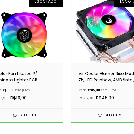
ESGOTADO
ESGOT
ler Fan Liketec P/
Air Cooler Gamer Rise Mo
binete Lighter RGB
Z5, LED Rainbow, AMD/Intel
0x120x25mm (Novo)
90mm, Preto - RM-ACZ-Z
de
R$6,63
sem juros
3
x de
R$15,30
sem juros
RGB
R$19,90
R$45,90
2,90
R$75,00
DETALHES
DETALHES