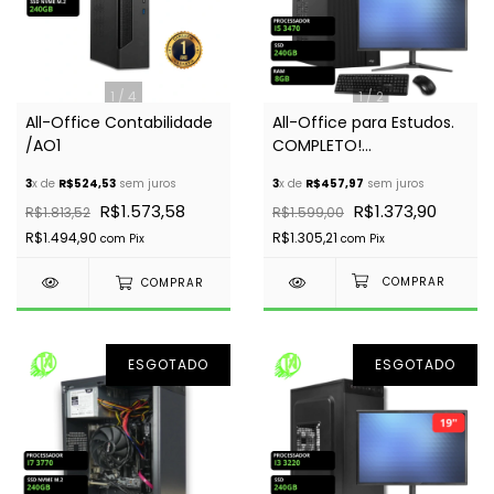
1
/
4
1
/
2
All-Office Contabilidade
All-Office para Estudos.
/AO1
COMPLETO!
Recomendado
3
x de
R$524,53
sem juros
3
x de
R$457,97
sem juros
R$1.573,58
R$1.373,90
R$1.813,52
R$1.599,00
R$1.494,90
R$1.305,21
com
Pix
com
Pix
COMPRAR
ESGOTADO
ESGOTADO