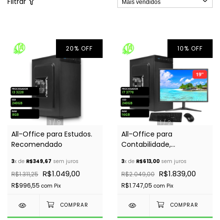
Filtrar
20
%
OFF
10
%
OFF
1
/
9
1
/
2
All-Office para Estudos.
All-Office para
Recomendado
Contabilidade,
Advocacia. COMPLETO!
3
x de
R$349,67
sem juros
3
x de
R$613,00
sem juros
Recomendado
R$1.049,00
R$1.839,00
R$1.311,25
R$2.049,00
R$996,55
R$1.747,05
com
Pix
com
Pix