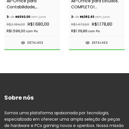
All-Office para
All-Office para Estudos.
Contabilidade,
COMPLETO!
Advocacia. COMPLETO!
Recomendado
3
x de
R$560,00
sem juros
3
x de
R$392,93
sem juros
Recomendado
R$1.680,00
R$1.178,80
R$2.184,00
R$1.473,50
R$1.596,00
R$1.119,86
com
Pix
com
Pix
DETALHES
DETALHES
Sobre nós
Somos uma plataforma apaixonada por tecnologia,
especializada em oferecer uma ampla seleção de peças
de hardware e PCs gaming novos e openbox. Nossa missão