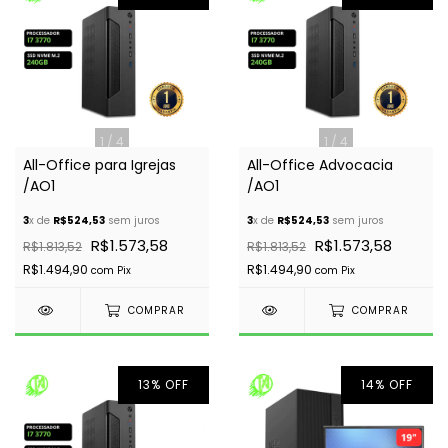
1
/
4
1
/
4
All-Office para Igrejas
All-Office Advocacia
/AO1
/AO1
3
x de
R$524,53
sem juros
3
x de
R$524,53
sem juros
R$1.573,58
R$1.573,58
R$1.813,52
R$1.813,52
R$1.494,90
R$1.494,90
com
Pix
com
Pix
COMPRAR
COMPRAR
13
%
OFF
14
%
OFF