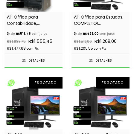
1
/
10
All-Office para
All-Office para Estudos.
Contabilidade,
COMPLETO!
Advocacia.
Recomendado
3
x de
R$518,48
sem juros
3
x de
R$423,00
sem juros
Recomendado
R$1.555,45
R$1.269,00
R$1.983,75
R$1.512,90
R$1.477,68
R$1.205,55
com
Pix
com
Pix
DETALHES
DETALHES
ESGOTADO
ESGOTADO
1
/
2