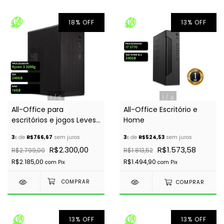
18
%
OFF
13
%
OFF
1
/
6
1
/
4
All-Office para
All-Office Escritório e
escritórios e jogos Leves.
Home
Recomendado
3
x de
R$766,67
sem juros
3
x de
R$524,53
sem juros
R$2.300,00
R$1.573,58
R$2.799,00
R$1.813,52
R$2.185,00
R$1.494,90
com
Pix
com
Pix
COMPRAR
13
%
OFF
13
%
OFF