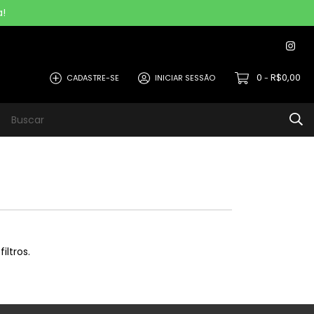
!
0
R$0,00
CADASTRE-SE
INICIAR SESSÃO
-
Relógio / SmartWatch
Celular / Tablet
Openbox
iltros.