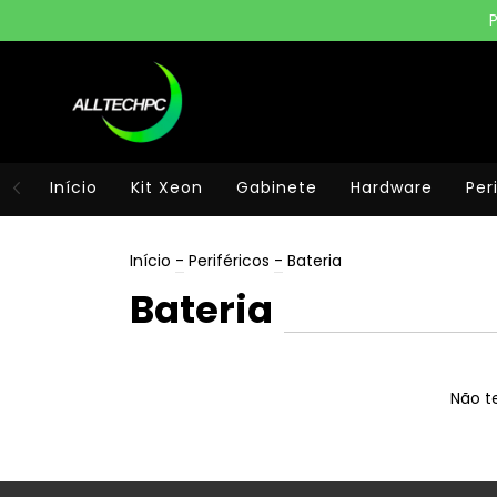
Início
Kit Xeon
Gabinete
Hardware
Per
Início
-
Periféricos
-
Bateria
Bateria
Não te