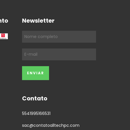
nto
Newsletter
Contato
5541995166531
sac@contatoalltechpc.com