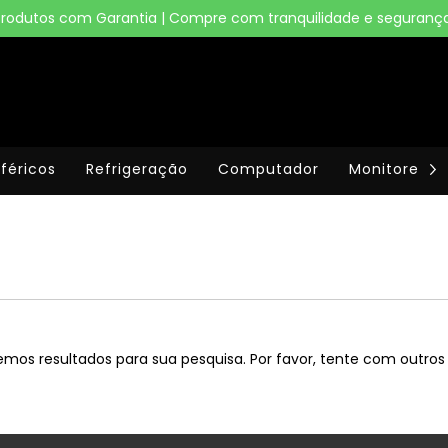
Produtos com Garantia | Compre com tranquilidade e segurança
iféricos
Refrigeração
Computador
Monitores
mos resultados para sua pesquisa. Por favor, tente com outros f